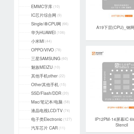
EMMC字库
(10)
IC芯片综合网
(9)
Single/单CPU网
(66)
A19下层(CPU)_钢网S
华为HUAWEI
(106)
小米MI
(44)
OPPO/VIVO
(78)
三星SAMSUNG
(60)
魅族MEIZU
(10)
其他手机other
(22)
Other其他手机
(15)
SSD/Flash/DDR
(20)
Mac/笔记本/电脑
(58)
液晶电视LCD/TV
(74)
IP12PM-14屏幕IC 6
电子类Electronic
(127)
Stencil
汽车芯片 CAR
(11)