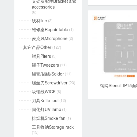
支架及配件Bracket and
accessories
(6)
线材line
(2)
维修桌Repair table
(1)
麦克风Microphone
(2)
其它产品Other
(127)
钳具Pliers
(5)
镊子Tweezers
(11)
锡膏/锡线/Solder
(11)
螺丝刀Screwdriver
(23)
钢网Stencil-IP1
吸锡线WICK
(8)
刀具Knife tool
(12)
固化灯UV lamp
(1)
排烟机Smoke fan
(1)
工具收纳Storage rack
(15)