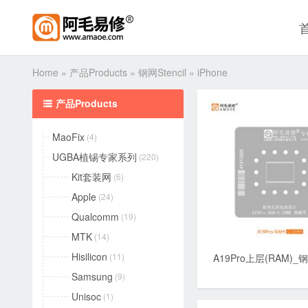
Home
»
产品Products
»
钢网Stencil
»
iPhone
产品Products

MaoFix
(4)
UGBA植锡专家系列
(220)
Kit套装网
(6)
Apple
(24)
Qualcomm
(19)
MTK
(14)
Hisilicon
(11)
A19Pro上层(RAM)_钢网
Samsung
(9)
Unisoc
(1)