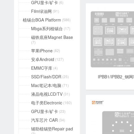
GPU显卡/矿卡
(6)
Film绿油网
(91)
植锡台BGA Platform
(586)
Mbga系列植锡台
(17)
磁铁底座Magnet Base
(7)
苹果iPhone
(82)
安卓Android
(127)
EMMC字库
(4)
SSD/Flash/DDR
IPBB1/IPBB2_钢网S
(25)
Mac笔记本/电脑
(71)
液晶电视LCD/TV
(31)
电子类Electronic
(160)
GPU显卡/矿卡
(23)
汽车芯片 CAR
(34)
辅助植锡垫Repair pad
(2)