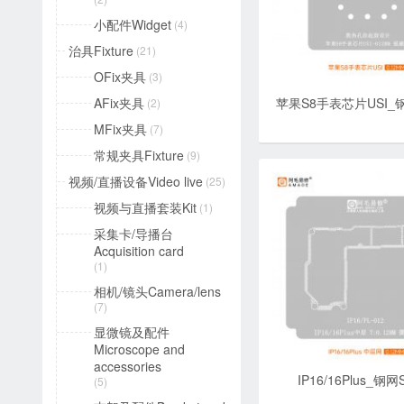
小配件Widget
(4)
治具Fixture
(21)
OFix夹具
(3)
AFix夹具
苹果S8手表芯片USI_钢网
(2)
MFix夹具
(7)
常规夹具Fixture
(9)
视频/直播设备Video live
(25)
视频与直播套装Kit
(1)
采集卡/导播台
Acquisition card
(1)
相机/镜头Camera/lens
(7)
显微镜及配件
Microscope and
accessories
IP16/16Plus_钢网St
(5)