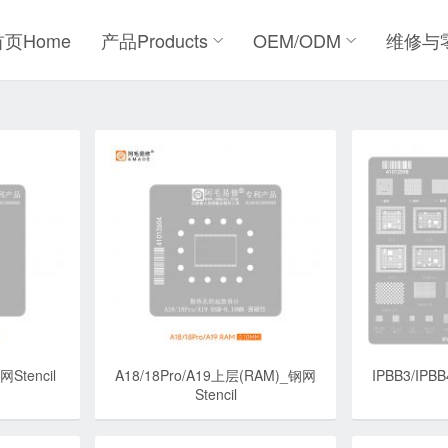
首页Home
产品Products
OEM/ODM
维修与
Stencil
A18/18Pro/A19上层(RAM)_钢网
IPBB3/IPBB
Stencil