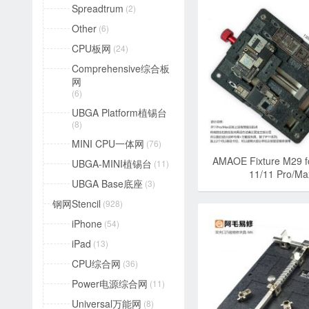
Spreadtrum
(2)
Other
(6)
CPU板网
(24)
Comprehensive综合板
网
(6)
UBGA Platform植锡台
(8)
MINI CPU一体网
(76)
AMAOE Fixture M29 f
UBGA-MINI植锡台
(11)
11/11 Pro/Ma
UBGA Base底座
(3)
钢网Stencil
(928)
iPhone
(54)
iPad
(13)
CPU综合网
(36)
Power电源综合网
(11)
Universal万能网
(8)