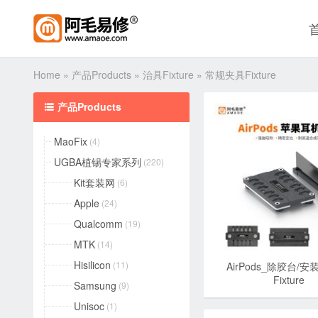
Home
»
产品Products
»
治具Fixture
»
常规夹具Fixture
产品Products

MaoFix
(4)
UGBA植锡专家系列
(220)
Kit套装网
(6)
Apple
(24)
Qualcomm
(19)
MTK
(14)
Hisilicon
(11)
AirPods_除胶台/安
Fixture
Samsung
(9)
Unisoc
(1)