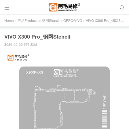


Home
»
产品Products
»
钢网Stencil
»
OPPO/VIVO
»
VIVO X300 Pro_钢网Stencil
VIVO X300 Pro_钢网Stencil
2026-05-05 阿毛易修