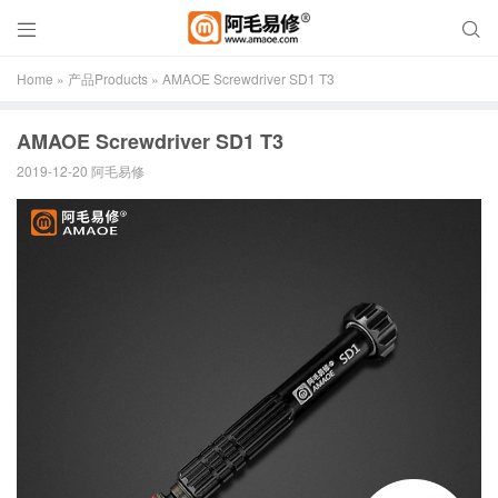


Home
»
产品Products
»
AMAOE Screwdriver SD1 T3
AMAOE Screwdriver SD1 T3
2019-12-20 阿毛易修