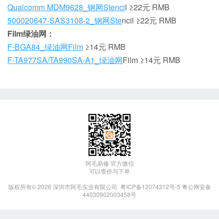
Qualcomm MDM9628_钢网Stenci
l ≥22元 RMB
500020647-SAS3108-2_钢网Ste
ncil ≥22元 RMB
Film绿油网：
F-BGA84_绿油网Film
≥14元 RMB
F-TA977SA/TA990SA-A1_绿油网
Film ≥14元 RMB
阿毛易修 官方微信
可以查价与下单
版权所有© 2026
深圳市阿毛实业有限公司
粤ICP备12074312号-5
粤公网安备
44030902003458号